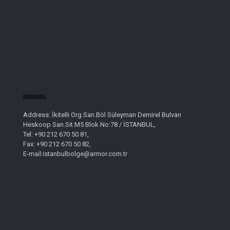
Marmara;
Address: İkitelli Org.San.Böl Süleyman Demirel Bulvarı
Heskoop San.Sit.M5 Blok No:78 / İSTANBUL,
Tel: +90 212 670 50 81,
Fax: +90 212 670 50 82,
E-mail:istanbulbolge@armor.com.tr