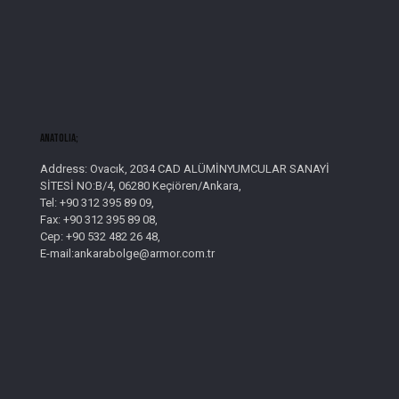
AnatolIa;
Address: Ovacık, 2034 CAD ALÜMİNYUMCULAR SANAYİ
SİTESİ NO:B/4, 06280 Keçiören/Ankara,
Tel: +90 312 395 89 09,
Fax: +90 312 395 89 08,
Cep: +90 532 482 26 48,
E-mail:ankarabolge@armor.com.tr