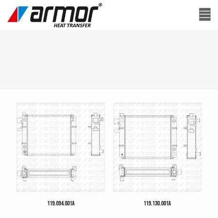
119.094.001A
119.130.001A