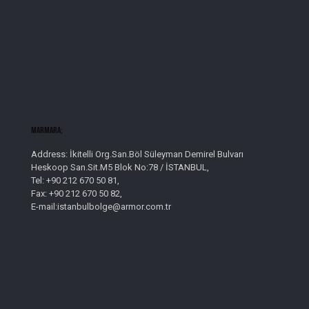
Marmara;
Address: İkitelli Org.San.Böl Süleyman Demirel Bulvarı
Heskoop San.Sit.M5 Blok No:78 / İSTANBUL,
Tel: +90 212 670 50 81,
Fax: +90 212 670 50 82,
E-mail:istanbulbolge@armor.com.tr