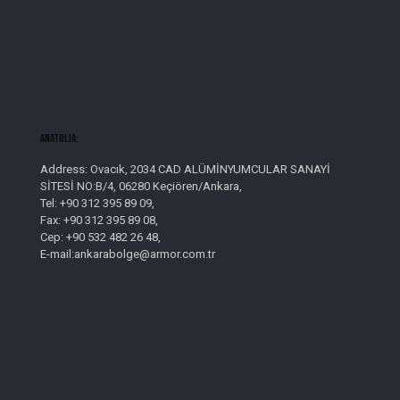
AnatolIa;
Address: Ovacık, 2034 CAD ALÜMİNYUMCULAR SANAYİ
SİTESİ NO:B/4, 06280 Keçiören/Ankara,
Tel: +90 312 395 89 09,
Fax: +90 312 395 89 08,
Cep: +90 532 482 26 48,
E-mail:ankarabolge@armor.com.tr