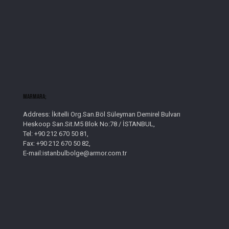
Marmara;
Address: İkitelli Org.San.Böl Süleyman Demirel Bulvarı
Heskoop San.Sit.M5 Blok No:78 / İSTANBUL,
Tel: +90 212 670 50 81,
Fax: +90 212 670 50 82,
E-mail:istanbulbolge@armor.com.tr