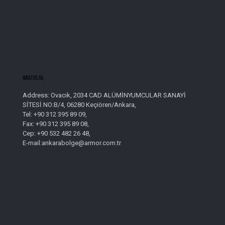
AnatolIa;
Address: Ovacık, 2034 CAD ALÜMİNYUMCULAR SANAYİ
SİTESİ NO:B/4, 06280 Keçiören/Ankara,
Tel: +90 312 395 89 09,
Fax: +90 312 395 89 08,
Cep: +90 532 482 26 48,
E-mail:ankarabolge@armor.com.tr