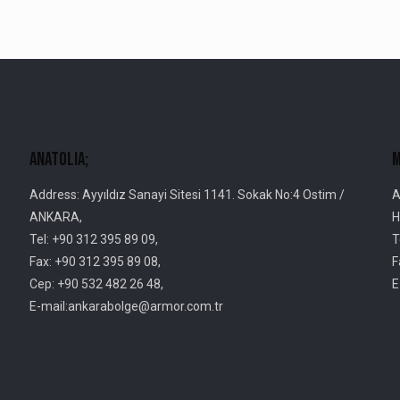
AnatolIa;
M
Address: Ayyıldız Sanayi Sitesi 1141. Sokak No:4 Ostim /
A
ANKARA,
H
Tel: +90 312 395 89 09,
T
Fax: +90 312 395 89 08,
F
Cep: +90 532 482 26 48,
E
E-mail:ankarabolge@armor.com.tr