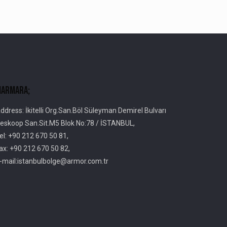
armara;
ddress: İkitelli Org.San.Böl Süleyman Demirel Bulvarı
eskoop San.Sit.M5 Blok No:78 / İSTANBUL,
el: +90 212 670 50 81,
ax: +90 212 670 50 82,
-mail:istanbulbolge@armor.com.tr