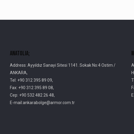
AnatolIa;
M
Address: Ayyıldız Sanayi Sitesi 1141. Sokak No:4 Ostim /
A
ANKARA,
H
Tel: +90 312 395 89 09,
T
Fax: +90 312 395 89 08,
F
Cep: +90 532 482 26 48,
E
E-mail:ankarabolge@armor.com.tr