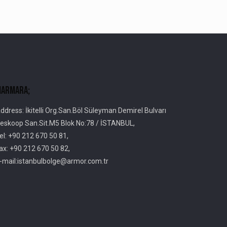
armara;
ddress: İkitelli Org.San.Böl Süleyman Demirel Bulvarı
eskoop San.Sit.M5 Blok No:78 / İSTANBUL,
el: +90 212 670 50 81,
ax: +90 212 670 50 82,
-mail:istanbulbolge@armor.com.tr