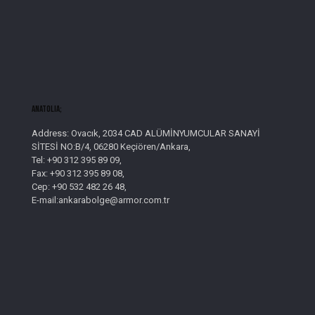
AnatolIa;
Address: Ovacık, 2034 CAD ALÜMİNYUMCULAR SANAYİ
SİTESİ NO:B/4, 06280 Keçiören/Ankara,
Tel: +90 312 395 89 09,
Fax: +90 312 395 89 08,
Cep: +90 532 482 26 48,
E-mail:ankarabolge@armor.com.tr