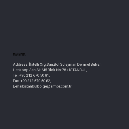
Marmara;
Address: İkitelli Org.San.Böl Süleyman Demirel Bulvarı
Heskoop San.Sit.M5 Blok No:78 / İSTANBUL,
Tel: +90 212 670 50 81,
Fax: +90 212 670 50 82,
E-mail:istanbulbolge@armor.com.tr