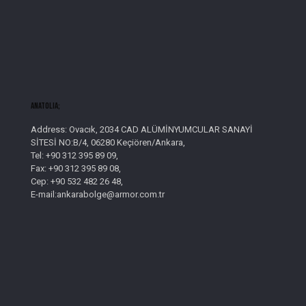
AnatolIa;
Address: Ovacık, 2034 CAD ALÜMİNYUMCULAR SANAYİ
SİTESİ NO:B/4, 06280 Keçiören/Ankara,
Tel: +90 312 395 89 09,
Fax: +90 312 395 89 08,
Cep: +90 532 482 26 48,
E-mail:ankarabolge@armor.com.tr