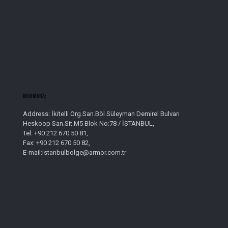
Marmara;
Address: İkitelli Org.San.Böl Süleyman Demirel Bulvarı
Heskoop San.Sit.M5 Blok No:78 / İSTANBUL,
Tel: +90 212 670 50 81,
Fax: +90 212 670 50 82,
E-mail:istanbulbolge@armor.com.tr