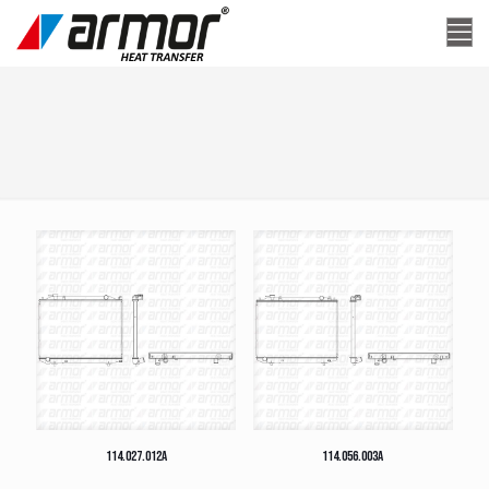
114.027.012A
114.056.003A