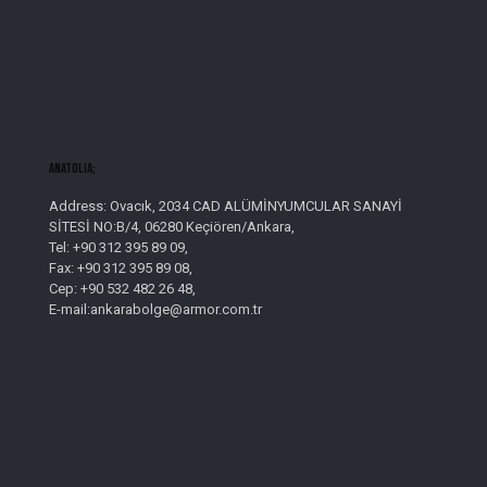
AnatolIa;
Address: Ovacık, 2034 CAD ALÜMİNYUMCULAR SANAYİ
SİTESİ NO:B/4, 06280 Keçiören/Ankara,
Tel: +90 312 395 89 09,
Fax: +90 312 395 89 08,
Cep: +90 532 482 26 48,
E-mail:ankarabolge@armor.com.tr