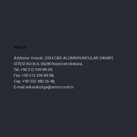
AnatolIa;
Address: Ovacık, 2034 CAD ALÜMİNYUMCULAR SANAYİ
SİTESİ NO:B/4, 06280 Keçiören/Ankara,
Tel: +90 312 395 89 09,
Fax: +90 312 395 89 08,
Cep: +90 532 482 26 48,
E-mail:ankarabolge@armor.com.tr