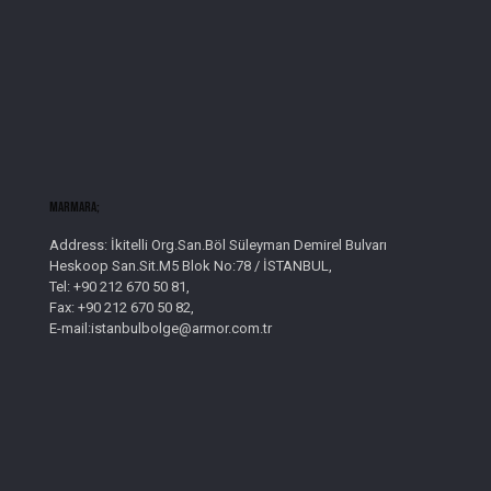
Marmara;
Address: İkitelli Org.San.Böl Süleyman Demirel Bulvarı
Heskoop San.Sit.M5 Blok No:78 / İSTANBUL,
Tel: +90 212 670 50 81,
Fax: +90 212 670 50 82,
E-mail:istanbulbolge@armor.com.tr