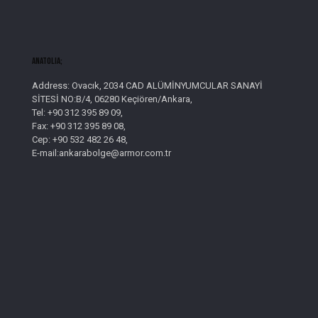
AnatolIa;
Address: Ovacık, 2034 CAD ALÜMİNYUMCULAR SANAYİ
SİTESİ NO:B/4, 06280 Keçiören/Ankara,
Tel: +90 312 395 89 09,
Fax: +90 312 395 89 08,
Cep: +90 532 482 26 48,
E-mail:ankarabolge@armor.com.tr