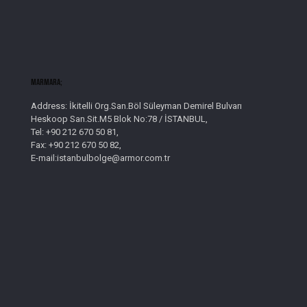
Marmara;
Address: İkitelli Org.San.Böl Süleyman Demirel Bulvarı
Heskoop San.Sit.M5 Blok No:78 / İSTANBUL,
Tel: +90 212 670 50 81,
Fax: +90 212 670 50 82,
E-mail:istanbulbolge@armor.com.tr