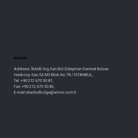
Marmara;
Address: İkitelli Org.San.Böl Süleyman Demirel Bulvarı
Heskoop San.Sit.M5 Blok No:78 / İSTANBUL,
Tel: +90 212 670 50 81,
Fax: +90 212 670 50 82,
E-mail:istanbulbolge@armor.com.tr