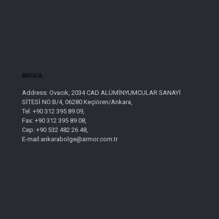
AnatolIa;
Address: Ovacık, 2034 CAD ALÜMİNYUMCULAR SANAYİ
SİTESİ NO:B/4, 06280 Keçiören/Ankara,
Tel: +90 312 395 89 09,
Fax: +90 312 395 89 08,
Cep: +90 532 482 26 48,
E-mail:ankarabolge@armor.com.tr