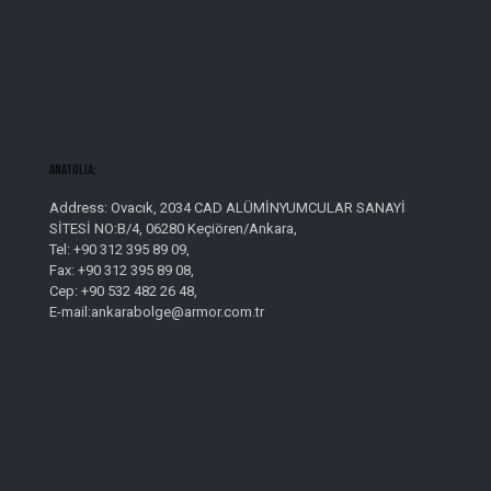
AnatolIa;
Address: Ovacık, 2034 CAD ALÜMİNYUMCULAR SANAYİ
SİTESİ NO:B/4, 06280 Keçiören/Ankara,
Tel: +90 312 395 89 09,
Fax: +90 312 395 89 08,
Cep: +90 532 482 26 48,
E-mail:ankarabolge@armor.com.tr