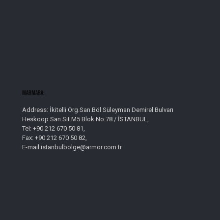
Marmara;
Address: İkitelli Org.San.Böl Süleyman Demirel Bulvarı
Heskoop San.Sit.M5 Blok No:78 / İSTANBUL,
Tel: +90 212 670 50 81,
Fax: +90 212 670 50 82,
E-mail:istanbulbolge@armor.com.tr